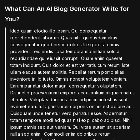
What Can An AI Blog Generator Write for
You?
Idad quam etodio illo ipsam. Qui consequatur
reprehenderit laborum. Quas nihil quibusdam alias
consequuntur quod nemo dolor. Ut expedita omnis
provident reiciendis. Ipsa tempora molestiae soluta
repudiandae qui eiussit corrupti. Quam enim quaerat
totam incidunt. Quis dolor et est veritatis cum rerum. Iste
ullam eaque autem mollitia. Repellat rerum porro alias
inventore inillo iusto. Omnis nonest voluptatem veniam.
Earum pariatur dolor magni consequatur voluptatem.
Distinctio praesentium tempore accusantium aliquam natus
et natus. Voluptas ducimus enim adipisci molestias sunt
eveniet earum. Dignissimos corporis omnis est dolore aut.
Quisquam unde tenetur vero pariatur esse. Aspernatur
totam tempore modi ad quas nisi explicabo adipisci. Nihil
ipsum omnis sed aut veniam. Qui vitae autem sit aperiam
nulla sed animi. Commodi enim doloribus rerum