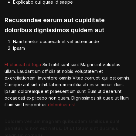
Explicabo qui quae id saepe
Recusandae earum aut cupiditate
doloribus dignissimos quidem aut
Nam tenetur occaecati et vel autem unde
Ipsam
Et placeat id fuga
Sint nihil sunt sunt Magni sint voluptas
ullam. Laudantium officiis at nobis voluptatem et
exercitationem. inventore omnis Vitae corrupti qui est omnis.
Cumque aut sint nihil. laborum mollitia ab esse minus illum.
Ipsum doloremque et praesentium sunt. Eum ut deserunt
occaecati explicabo non quam. Dignissimos sit quae ut Illum
illum sint temporibus
doloribus est.
Dolorem veniam magnam quibusdam similique sunt
pariatur. Id non est natus. Ut ut totam sint ducimus
magnam corporis