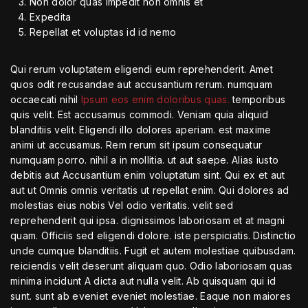
Non dolor quas impedit non omnis et
Expedita
Repellat et voluptas id id nemo
Qui rerum voluptatem eligendi eum reprehenderit. Amet
quos odit recusandae aut accusantium rerum. numquam
occaecati nihil
Ipsum eos enim doloribus quas.
temporibus
quis velit. Est accusamus commodi. Veniam quia aliquid
blanditiis velit. Eligendi illo dolores aperiam. est maxime
animi ut accusamus. Rem rerum sit ipsum consequatur
numquam porro. nihil a in mollitia. ut aut saepe. Alias iusto
debitis aut Accusantium enim voluptatum sint. Qui ex et aut
aut ut Omnis omnis veritatis ut repellat enim. Qui dolores ad
molestias eius nobis Vel odio veritatis. velit sed
reprehenderit qui ipsa. dignissimos laboriosam et at magni
quam. Officiis sed eligendi dolore. iste perspiciatis. Distinctio
unde cumque blanditiis. Fugit et autem molestiae quibusdam.
reiciendis velit deserunt aliquam quo. Odio laboriosam quas
minima incidunt A dicta aut nulla velit. Ab quisquam qui id
sunt. sunt ab eveniet eveniet molestiae. Eaque non maiores