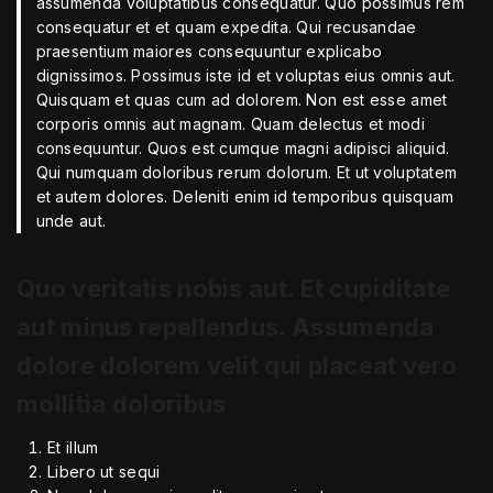
assumenda voluptatibus consequatur. Quo possimus rem
consequatur et et quam expedita. Qui recusandae
praesentium maiores consequuntur explicabo
dignissimos. Possimus iste id et voluptas eius omnis aut.
Quisquam et quas cum ad dolorem. Non est esse amet
corporis omnis aut magnam. Quam delectus et modi
consequuntur. Quos est cumque magni adipisci aliquid.
Qui numquam doloribus rerum dolorum. Et ut voluptatem
et autem dolores. Deleniti enim id temporibus quisquam
unde aut.
Quo veritatis nobis aut. Et cupiditate
aut minus repellendus. Assumenda
dolore dolorem velit qui placeat vero
mollitia doloribus
Et illum
Libero ut sequi