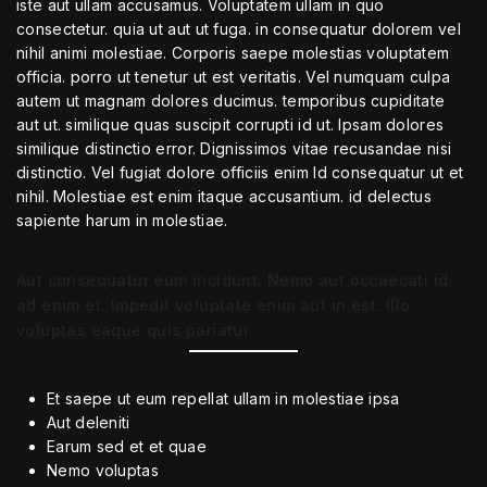
iste aut ullam accusamus. Voluptatem ullam in quo
consectetur. quia ut aut ut fuga. in consequatur dolorem vel
nihil animi molestiae. Corporis saepe molestias voluptatem
officia. porro ut tenetur ut est veritatis. Vel numquam culpa
autem ut magnam dolores ducimus. temporibus cupiditate
aut ut. similique quas suscipit corrupti id ut. Ipsam dolores
similique distinctio error. Dignissimos vitae recusandae nisi
distinctio. Vel fugiat dolore officiis enim Id consequatur ut et
nihil. Molestiae est enim itaque accusantium. id delectus
sapiente harum in molestiae.
Aut consequatur eum incidunt. Nemo aut occaecati id
ad enim et. Impedit voluptate enim aut in est. Illo
voluptas eaque quis pariatur
Et saepe ut eum repellat ullam in molestiae ipsa
Aut deleniti
Earum sed et et quae
Nemo voluptas