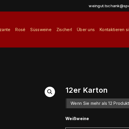
weingut.tschank@sp
zzante
Rosé
Süssweine
Zischerl
Über uns
Kontaktieren s
12er Karton
Wenn Sie mehr als 12 Produk
Weißweine