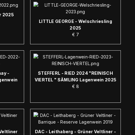
r 2025
LITTLE GEORGE - Welschriesling
2025
€
7
ay -
STEFFERL - RIED 2024 "REINISCH
genwein
VIERTEL " SÄMLING Lagenwein 2025
€
8
eltliner
DAC - Leithaberg - Grüner Veltliner -