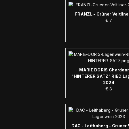
FRANZL - Grüner Veltline
€
7
MARIE DORIS Chardonn
"HINTERER SATZ" RIED La
2024
€
8
DAC - Leithaberg - Grüner V