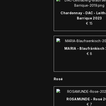
Chardonnay - DAC - Leith
Barrique 2023
€
15
MARIA - Blaufränkisch
€
8
Rosé
ROSAMUNDE - Rosé 2
€
7